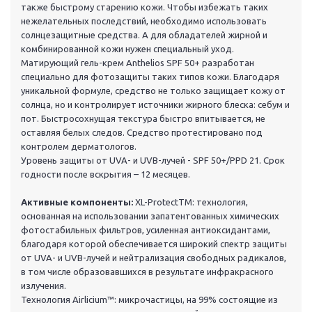
также быстрому старению кожи. Чтобы избежать таких
нежелательных последствий, необходимо использовать
солнцезащитные средства. А для обладателей жирной и
комбинированной кожи нужен специальный уход.
Матирующий гель-крем Anthelios SPF 50+ разработан
специально для фотозащиты таких типов кожи. Благодаря
уникальной формуле, средство не только защищает кожу от
солнца, но и контролирует источники жирного блеска: себум и
пот. Быстросохнущая текстура быстро впитывается, не
оставляя белых следов. Средство протестировано под
контролем дерматологов.
Уровень защиты от UVA- и UVB-лучей - SPF 50+/PPD 21. Срок
годности после вскрытия – 12 месяцев.
Активные компоненты:
XL-ProtectTM: технология,
основанная на использовании запатентованных химических
фотостабильных фильтров, усиленная антиоксидантами,
благодаря которой обеспечивается широкий спектр защиты
от UVA- и UVB-лучей и нейтрализация свободных радикалов,
в том числе образовавшихся в результате инфракрасного
излучения.
Технология Airlicium™: микрочастицы, на 99% состоящие из