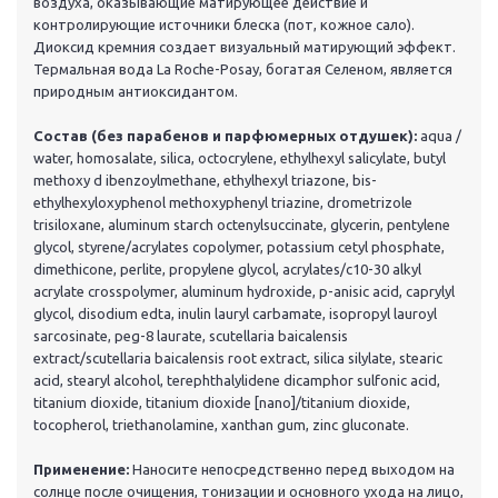
воздуха, оказывающие матирующее действие и
контролирующие источники блеска (пот, кожное сало).
Диоксид кремния создает визуальный матирующий эффект.
Термальная вода La Roche-Posay, богатая Селеном, является
природным антиоксидантом.
Состав (без парабенов и парфюмерных отдушек):
aqua /
water, homosalate, silica, octocrylene, ethylhexyl salicylate, butyl
methoxy d ibenzoylmethane, ethylhexyl triazone, bis-
ethylhexyloxyphenol methoxyphenyl triazine, drometrizole
trisiloxane, aluminum starch octenylsuccinate, glycerin, pentylene
glycol, styrene/acrylates copolymer, potassium cetyl phosphate,
dimethicone, perlite, propylene glycol, acrylates/c10-30 alkyl
acrylate crosspolymer, aluminum hydroxide, p-anisic acid, caprylyl
glycol, disodium edta, inulin lauryl carbamate, isopropyl lauroyl
sarcosinate, peg-8 laurate, scutellaria baicalensis
extract/scutellaria baicalensis root extract, silica silylate, stearic
acid, stearyl alcohol, terephthalylidene dicamphor sulfonic acid,
titanium dioxide, titanium dioxide [nano]/titanium dioxide,
tocopherol, triethanolamine, xanthan gum, zinc gluconate.
Применение:
Наносите непосредственно перед выходом на
солнце после очищения, тонизации и основного ухода на лицо,