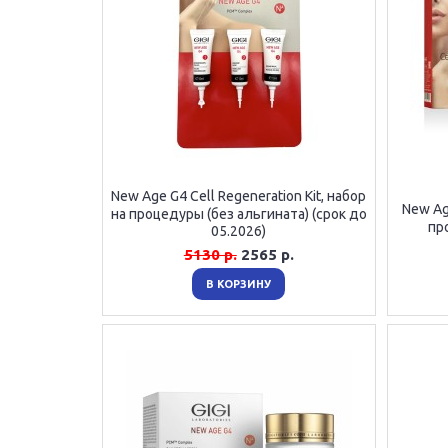
New Age G4 Cell Regeneration Kit, набор
New Age
на процедуры (без альгината) (срок до
пр
05.2026)
5130 р.
2565 р.
В КОРЗИНУ