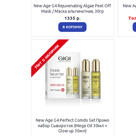
New Age G4 Rejuvenating Algae Peel Off
New A
Mask / Маска альгинатная, 30гр
1335 р.
То
В КОРЗИНУ
New Age G4 Perfect Comdo Set Промо
набор Сывороток (Mega Oil 30мл +
Glow up 30мл)