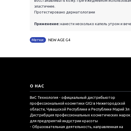
восстанавливать кожу. При ежедневном использован
эластичнее.
Протестировано дерматологами
Применение:
нанести несколько капель утром и веч
Метки:
NEW AGE G4
О НАС
ВиС Технология - официальный дистрибьютор
профессиональной косметики GIGI в Нижегородской
области, Чувашской Республике и Республике Марий Эл 
Дистрибуция профессиональных косметических марок
для предприятий индустрии красоты
- Образовательная деятельность, направленная на