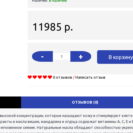
Наличие:
В наличии
11985 р.
-
+
В корзин
0 отзывов
/
Написать отзыв
ОТЗЫВОВ (0)
 высокой концентрации, которые насыщают кожу и стимулируют клет
акты и масла вишни, мандарина и огурца содержат витамины A, C, E и B
мгновенное сияние. Натуральные масла обладают способностью укреп