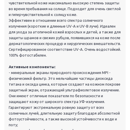
чувствительной коже максимально высокую степень защиты
во время пребывания на солнце. Подходит для очень светлой
и гиперчувствительной к солнцу коже.
Эффективен в отношении всего спектра солнечного
излучения (короткие и длинные UV-А и UV-B лучи). Идеален
для ухода за атопичной кожей взрослых и детей, а также для
защиты шрамов и свежих рубцов, появившихся на коже после
дерматологических процедур и хирургических вмешательств.
Сертифицированное соответствие UV-А. Очень водостойкий.
100% фотостабилен.
Активные компоненты:
- минеральные экраны природного происхождения MPI -
физичесиикй фильтр. Это мельчайшие частицы диоксида
титана и оксида цинка, которые создают на кожном покрове
защитный экран, отражающий ультрафиолетовое излучение.
Они имеют отличные показатели по безопасности и
защищают кожу от широкого спектра УФ-излучения.
Гарантируют экстремальную ровную защиту от всех
солнечных лучей, длительную защиту благодаря абсолютной
фотоустойчивости, а также высокой устойчивости к воде и
поту;