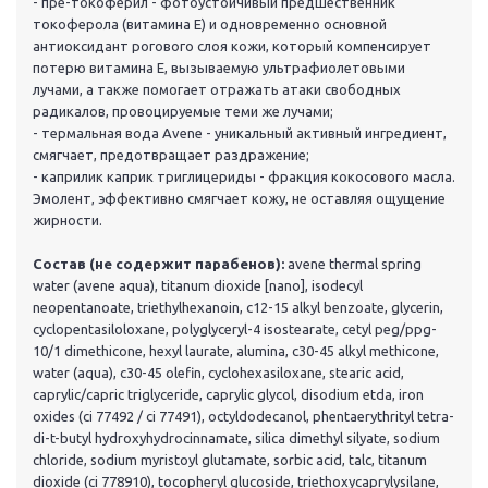
- пре-токоферил - фотоустойчивый предшественник
токоферола (витамина Е) и одновременно основной
антиоксидант рогового слоя кожи, который компенсирует
потерю витамина Е, вызываемую ультрафиолетовыми
лучами, а также помогает отражать атаки свободных
радикалов, провоцируемые теми же лучами;
- термальная вода Avene - уникальный активный ингредиент,
смягчает, предотвращает раздражение;
- каприлик каприк триглицериды - фракция кокосового масла.
Эмолент, эффективно смягчает кожу, не оставляя ощущение
жирности.
Состав (не содержит парабенов):
avene thermal spring
water (avene aqua), titanum dioxide [nano], isodecyl
neopentanoate, triethylhexanoin, c12-15 alkyl benzoate, glycerin,
cyclopentasiloloxane, polyglyceryl-4 isostearate, cetyl peg/ppg-
10/1 dimethicone, hexyl laurate, alumina, c30-45 alkyl methicone,
water (aqua), c30-45 olefin, cyclohexasiloxane, stearic acid,
caprylic/capric triglyceride, caprylic glycol, disodium etda, iron
oxides (ci 77492 / ci 77491), octyldodecanol, phentaerythrityl tetra-
di-t-butyl hydroxyhydrocinnamate, silica dimethyl silyate, sodium
chloride, sodium myristoyl glutamate, sorbic acid, talc, titanum
dioxide (ci 778910), tocopheryl glucoside, triethoxycaprylysilane,