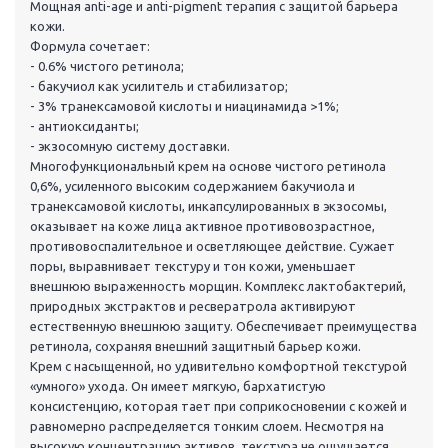
Мощная anti-age и anti-pigment терапия с защитой барьера
кожи.
Формула сочетает:
- 0.6% чистого ретинола;
- бакучиол как усилитель и стабилизатор;
- 3% транексамовой кислоты и ниацинамида >1%;
- антиоксиданты;
- экзосомную систему доставки.
Многофункциональный крем на основе чистого ретинола
0,6%, усиленного высоким содержанием бакучиола и
транексамовой кислоты, инкапсулированных в экзосомы,
оказывает на коже лица активное противовозрастное,
противовоспалительное и осветляющее действие. Сужает
поры, выравнивает текстуру и тон кожи, уменьшает
внешнюю выраженность морщин. Комплекс лактобактерий,
природных экстрактов и ресвератрола активируют
естественную внешнюю защиту. Обеспечивает преимущества
ретинола, сохраняя внешний защитный барьер кожи.
Крем с насыщенной, но удивительно комфортной текстурой
«умного» ухода. Он имеет мягкую, бархатистую
консистенцию, которая тает при соприкосновении с кожей и
равномерно распределяется тонким слоем. Несмотря на
высокую концентрацию активов, текстура не ощущается