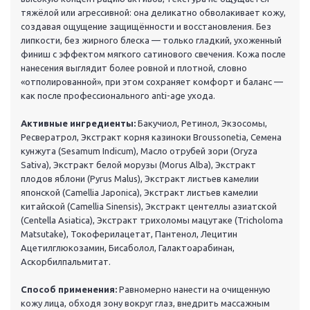
тяжёлой или агрессивной: она деликатно обволакивает кожу,
создавая ощущение защищённости и восстановления. Без
липкости, без жирного блеска — только гладкий, ухоженный
финиш с эффектом мягкого сатинового свечения. Кожа после
нанесения выглядит более ровной и плотной, словно
«отполированной», при этом сохраняет комфорт и баланс —
как после профессионального anti-age ухода.
Активные ингредиенты:
Бакучиол, Ретинол, Экзосомы,
Ресвератрол, Экстракт корня казиноки Broussonetia, Семена
кунжута (Sesamum Indicum), Масло отрубей зори (Oryza
Sativa), Экстракт белой морузы (Morus Alba), Экстракт
плодов яблони (Pyrus Malus), Экстракт листьев камелии
японской (Camellia Japonica), Экстракт листьев камелии
китайской (Camellia Sinensis), Экстракт центеллы азиатской
(Centella Asiatica), Экстракт трихоломы мацутаке (Tricholoma
Matsutake), Токоферилацетат, Пантенол, Лецитин
Ацетилглюкозамин, Бисаболол, Галактоарабинан,
Аскорбилпальмитат.
Способ применения:
Равномерно нанести на очищенную
кожу лица, обходя зону вокруг глаз, внедрить массажным