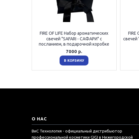
FIRE OF LIFE Набор ароматических
FIRE 
свечей "SAFARI - САФАРИ" с
свечей 
посланием, в подарочной коробке
7000 р.
В КОРЗИНУ
О НАС
ВиС Технология - официальный дистрибьютор
профессиональной косметики GIGI в Нижегородской