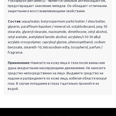
токоферол (витамин Е) - является сильным антиоксидантом,
предотвращает окисление липидов. Он обладает отличными
защитными и восстанавливающими свойствами.
Состав:
aqua/water, butyrospermum parkii butter / shea butter,
glycerin, paraffinum liquidum / mineral oil, octyldodecanol, peg-30
stearate, glyceryl stearate, niacinamide, dimethicone, cetyl alcohol,
cetyl acetate, acetylated lanolin alcohol, acrylates/c10-30 alkyl
acrylate crosspolymer, capryloyl glycine, phenoxyethanol, sodium
benzoate, steareth-10, tetrasodium edta, tocopherol, parfum /
fragrance.
Применение:
Нанесите на кожу лица и тела после ванны или
душа аккуратными массирующими движениями. Не наносите
средство непосредственно на лицо. Выдавите средство на
ладони и распределите по коже лица, избегая области вокруг
глаз. В случае попадания в глаза тщательно промойте их
водой.