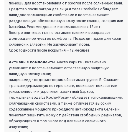
помощь для восстановления от ожогов после солнечных ванн.
Средство после загара для лица и тела Posthelios обладает
липидовосполняющими свойствами и восстанавливает
раздраженную обезвоженную кожу после солнца, солярия или
бассейна. Рекомендован к использованию с 12 лет.
Быстро впитывается, не оставляя пленки и возвращает
долгожданное чувство комфорта. Подходит даже для кожи
склонной к аллергии. Не закупоривает поры.
Срок годности после вскрытия – 12 месяцев.
Активные компоненты:
масло карите - интенсивно
увлажняет и восстанавливает естественную защитную
липидную пленку кожи;
ниацинамид - водорастворимый витамин группы В. Снижает
трансэпидермальную потерю влаги, повышает показатели
увлажненности и укрепляет защитный барьер;
термальная вода La Roche-Posay - обладает успокаивающими,
смягчающими свойствами, а также отличается высоким
содержанием мощного природного антиоксиданта Селена и
помогает защитить кожу от действия свободных радикалов,
образующихся в том числе под влиянием солнечного
излучения;