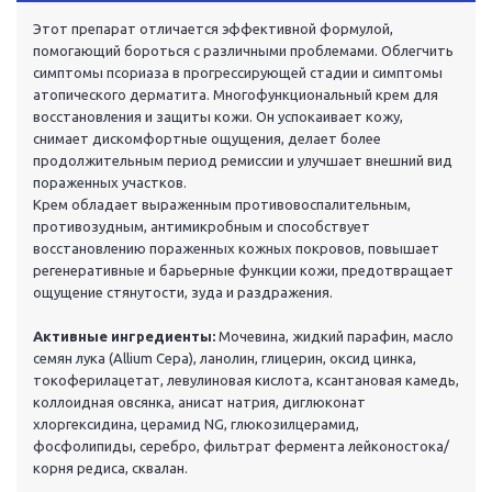
Этот препарат отличается эффективной формулой,
помогающий бороться с различными проблемами. Облегчить
симптомы псориаза в прогрессирующей стадии и симптомы
атопического дерматита. Многофункциональный крем для
восстановления и защиты кожи. Он успокаивает кожу,
снимает дискомфортные ощущения, делает более
продолжительным период ремиссии и улучшает внешний вид
пораженных участков.
Крем обладает выраженным противовоспалительным,
противозудным, антимикробным и способствует
восстановлению пораженных кожных покровов, повышает
регенеративные и барьерные функции кожи, предотвращает
ощущение стянутости, зуда и раздражения.
Активные ингредиенты:
Мочевина, жидкий парафин, масло
семян лука (Allium Cepa), ланолин, глицерин, оксид цинка,
токоферилацетат, левулиновая кислота, ксантановая камедь,
коллоидная овсянка, анисат натрия, диглюконат
хлоргексидина, церамид NG, глюкозилцерамид,
фосфолипиды, серебро, фильтрат фермента лейконостока/
корня редиса, сквалан.