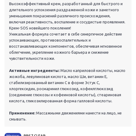
Высокоэффективный крем, разработанный для быстрого и
длительного успокоения раздраженной кожи и заметного
уменьшения покраснений различного происхождения,
включая реактивность, воспаление и сосудистые проявления.
Крем-SOS новейшего поколения!
Уникальная формула сочетает в себе синергичное действие
успокаивающих, противовоспалительных и
восстанавливающих компонентов, обеспечивая мгновенное
облегчение, укрепление кожного барьера и снижение
чувствительности кожи.
Активные ингредиенты:
Масло каприловой кислоты, масло
жожоба, левулиновая кислота, масло Ши, витамин Е,
стабилизированный витамин С в форме Эстук С,
хлоргексидин, росмаринил глюкозид, кофеилглюкозид
(соединение глюкозы и кофеиновой кислоты), стеариновая
кислота, гликозилированная форма галловой кислоты.
Применение:
Массажными движениями нанести на лицо, не
смывать.
Метки:
PRS7 CLEAR