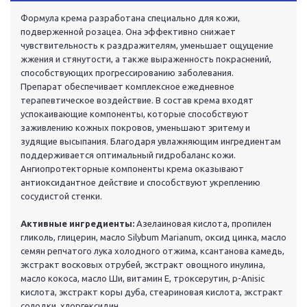
Формула крема разработана специально для кожи,
подверженной розацеа. Она эффективно снижает
чувствительность к раздражителям, уменьшает ощущение
жжения и стянутости, а также выраженность покраснений,
способствующих прогрессированию заболевания.
Препарат обеспечивает комплексное ежедневное
терапевтическое воздействие. В состав крема входят
успокаивающие компоненты, которые способствуют
заживлению кожных покровов, уменьшают эритему и
зудящие высыпания. Благодаря увлажняющим ингредиентам
поддерживается оптимальный гидробаланс кожи.
Ангиопротекторные компоненты крема оказывают
антиоксидантное действие и способствуют укреплению
сосудистой стенки.
Активные ингредиенты:
Азелаиновая кислота, пропилен
гликоль, глицерин, масло Silybum Marianum, оксид цинка, масло
семян репчатого лука холодного отжима, ксантанова камедь,
экстракт восковых отрубей, экстракт овощного инулина,
масло кокоса, масло Ши, витамин Е, троксерутин, p-Anisic
кислота, экстракт коры дуба, стеариновая кислота, экстракт
солодки, хлоргексидин.