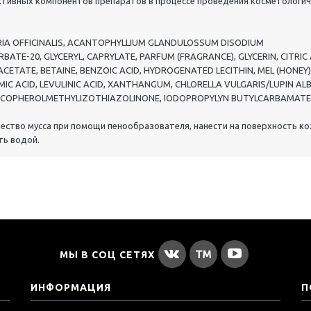
ктивных компонентов препаратов в процессе проведения косметологич
IA OFFICINALIS, ACANTOPHYLLIUM GLANDULOSSUM DISODIUM
E-20, GLYCERYL, CAPRYLATE, PARFUM (FRAGRANCE), GLYCERIN, CITRIC 
TATE, BETAINE, BENZOIC ACID, HYDROGENATED LECITHIN, MEL (HONEY)
MIC ACID, LEVULINIC ACID, XANTHANGUM, CHLORELLA VULGARIS/LUPIN AL
 TOCOPHEROLMETHYLIZOTHIAZOLINONE, IODOPROPYLYN BUTYLCARBAMATE
ство мусса при помощи пенообразователя, нанести на поверхность к
ть водой.
МЫ В СОЦ СЕТЯХ
ИНФОРМАЦИЯ
П