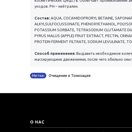
косметических средств. Облегчает проникновение а
уходов. PH – нейтрален.
Состав:
AQUA, COCAMIDOPRORYL BETAINE, SAPONAR
ALKYLSULFOCUSSONATE, PHENOXYETHANOL, POLYSORBAT
POTASSIUM SORBATE, TETRASODIUM GLUTAMATE DIACE
PYRUS MALUS (APPLE) FRUIT EXTRACT, PECTIN, CINNA
PROTEIN FERMENT FILTRATE, SODIUM LEVULINATE,
Способ применения:
Выдавить необходимое количе
массирующими движениями, после чего обильно смы
Метки:
Очищение и Тонизация
О НАС