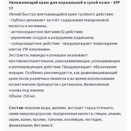
Увлажняющий крем для нормальной и сухой кожи - SPF
17
Лёгкий быстро впитывающийся крем тройного действия:
- глубоко увлажняет за счёт содержания гиалуроновой
кислоты и мочевины;
- антиоксидантное (витамин Е) действие;
- укрепление сосудов и разрушение радикалов;
- солнцезащитное действие - предупреждает повреждение
клеток УФ излучением.
Экстракты лаванды и ромашки оказывают
противовоспалительное, ранозаживляющее, успокаивающее
и регенерирующее действия. Предупреждает образование
морщин. Особенно рекомендуется, как уравновешивающий
крем после различных пилингов и во время использования
косметических препаратов с ретинолом. Великолепная
основа под макияж.
Объём: 250 мл.
Состав:
морская вода, аргинин, экстракт горца птичьего,
синие микроводоросли, гиалуроновая кислота, глицин, аланин,
серин, валин, пролин, треонин, изолейцин, гистидин,
фенилаланин, Витамин Е.