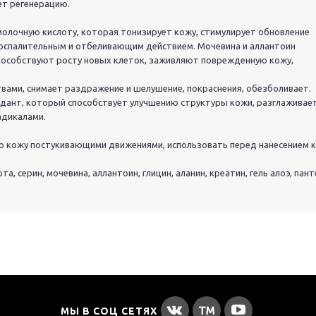
ет регенерацию.
лочную кислоту, которая тонизирует кожу, стимулирует обновление
воспалительным и отбеливающим действием. Мочевина и аллантоин
пособствуют росту новых клеток, заживляют поврежденную кожу,
вами, снимает раздражение и шелушение, покраснения, обезболивает.
дант, который способствует улучшению структуры кожи, разглаживает
адикалами.
ю кожу постукивающими движениями, использовать перед нанесением к
а, серин, мочевина, аллантоин, глицин, аланин, креатин, гель алоэ, пант
МЫ В СОЦ СЕТЯХ