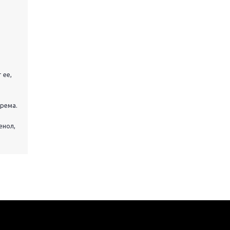
 ее,
рема.
енол,