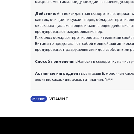
микроэлементами, предупреждает старение, ускоря
Действие:
Антиоксидантная сыворотка содержит мо
клеток, очищает и сужает поры, обладает противо
оказывают увлажняющее и смягчающее действие, с
предупреждают закупоривание пор.
Гель алоэ обладает противовоспалительными свойст
Витамин е представляет собой мощнейший антиокси
предупреждает разрушение липидов свободными р
Способ применения:
Наносить сыворотку на чисту
Активные ингредиенты:
витамин Е, молочная кислот
лецитин, сахариды, аспартат магния, NMF.
Метки:
VITAMIN E