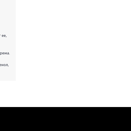
 ее,
рема.
енол,