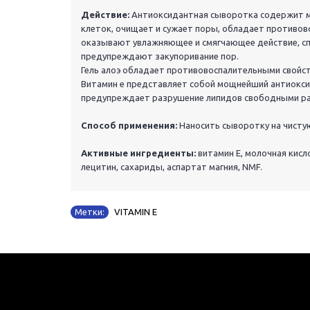
Действие:
Антиоксидантная сыворотка содержит мо
клеток, очищает и сужает поры, обладает противо
оказывают увлажняющее и смягчающее действие, с
предупреждают закупоривание пор.
Гель алоэ обладает противовоспалительными свойст
Витамин е представляет собой мощнейший антиокси
предупреждает разрушение липидов свободными р
Способ применения:
Наносить сыворотку на чисту
Активные ингредиенты:
витамин Е, молочная кислот
лецитин, сахариды, аспартат магния, NMF.
Метки:
VITAMIN E