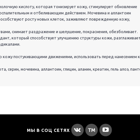
лочную кислоту, которая тонизирует кожу, стимулирует обновление
воспалительным и отбеливающим действием. Мочевина и аллантоин
пособствуют росту новых клеток, заживляют поврежденную кожу,
вами, снимает раздражение и шелушение, покраснения, обезболивает.
дант, который способствует улучшению структуры кожи, разглаживает
адикалами.
ю кожу постукивающими движениями, использовать перед нанесением к
а, серин, мочевина, аллантоин, глицин, аланин, креатин, гель алоэ, пант
МЫ В СОЦ СЕТЯХ