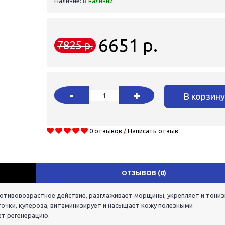
Наличие:
В наличии
6651 р.
7825 р.
-
+
В корзин
0 отзывов
/
Написать отзыв
ОТЗЫВОВ (0)
ротивовозрастное действие, разглаживает морщины, укрепляет и тони
очки, купероза, витаминизирует и насыщает кожу полезными
ет регенерацию.