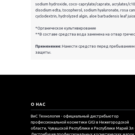
sodium hydroxide, coco-caprylate/caprate, acrylates/c10-3
disodium edta, tocopherol, sodium hyaluronate, rosa canin
cyclodextrin, hydrolyzed algin, aloe barbadensis leaf juic
*Органическое культивирование
**В составе средства вода заменена на отвар грече
Применение:
Нанести средство перед пребыванием 
защиты.
О НАС
ВиС Технология - официальный дистрибьютор
профессиональной косметики GIGI в Нижегородской
области, Чувашской Республике и Республике Марий Эл 
Дистрибуция профессиональных косметических марок