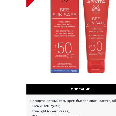
ОПИСАНИЕ
Cолнцезащитный гель-крем быстро впитывается, об
- UVA и UVB-лучей;
- blue light (синего света);