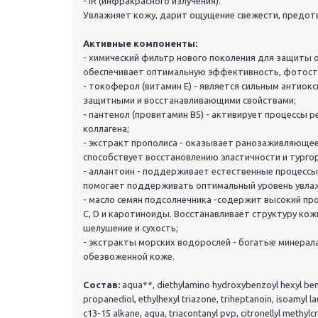
- IR (инфракрасного излучения).
Увлажняет кожу, дарит ощущение свежести, предо
Активные компоненты:
- химический фильтр нового поколения для защиты о
обеспечивает оптимальную эффективность, фотост
- токоферол (витамин Е) - является сильным антио
защитными и восстанавливающими свойствами;
- пантенол (провитамин В5) - активирует процессы 
коллагена;
- экстракт прополиса - оказывает ранозаживляющее
способствует восстановлению эластичности и турго
- аллантоин - поддерживает естественные процессы 
помогает поддерживать оптимальный уровень увла
- масло семян подсолнечника -содержит высокий про
С, D и каротиноиды. Восстанавливает структуру кожи
шелушение и сухость;
- экстракты морских водорослей - богатые минерал
обезвоженной коже.
Состав:
aqua**, diethylamino hydroxybenzoyl hexyl benzo
propanediol, ethylhexyl triazone, triheptanoin, isoamyl la
c13-15 alkane, aqua, triacontanyl pvp, citronellyl methy