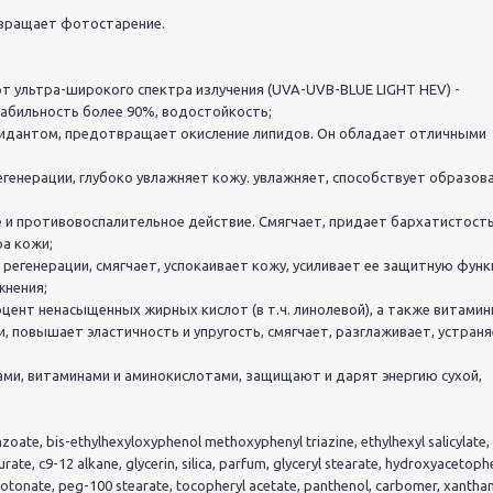
твращает фотостарение.
т ультра-широкого спектра излучения (UVA-UVB-BLUE LIGHT HEV) -
абильность более 90%, водостойкость;
ксидантом, предотвращает окисление липидов. Он обладает отличными
регенерации, глубоко увлажняет кожу. увлажняет, способствует образо
 и противовоспалительное действие. Смягчает, придает бархатистость
ра кожи;
регенерации, смягчает, успокаивает кожу, усиливает ее защитную фун
жнения;
цент ненасыщенных жирных кислот (в т.ч. линолевой), а также витамины
, повышает эластичность и упругость, смягчает, разглаживает, устран
ами, витаминами и аминокислотами, защищают и дарят энергию сухой,
ate, bis-ethylhexyloxyphenol methoxyphenyl triazine, ethylhexyl salicylate,
urate, c9-12 alkane, glycerin, silica, parfum, glyceryl stearate, hydroxyacetop
lcrotonate, peg-100 stearate, tocopheryl acetate, panthenol, carbomer, xantha