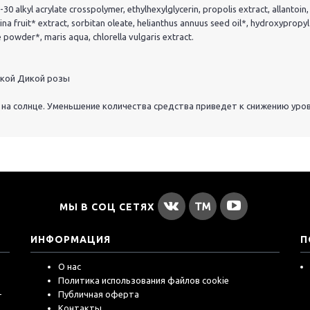
0 alkyl acrylate crosspolymer, ethylhexylglycerin, propolis extract, allantoin,
a fruit* extract, sorbitan oleate, helianthus annuus seed oil*, hydroxypropyl
e powder*, maris aqua, chlorella vulgaris extract.
ской Дикой розы
на солнце. Уменьшение количества средства приведет к снижению уро
МЫ В СОЦ СЕТЯХ
ИНФОРМАЦИЯ
П
О нас
Политика использования файлов cookie
-
Публичная оферта
Контакты