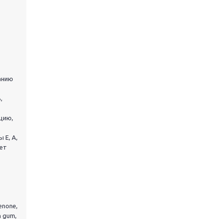
ванию
,
кцию,
 Е, А,
яет
henone,
n gum,