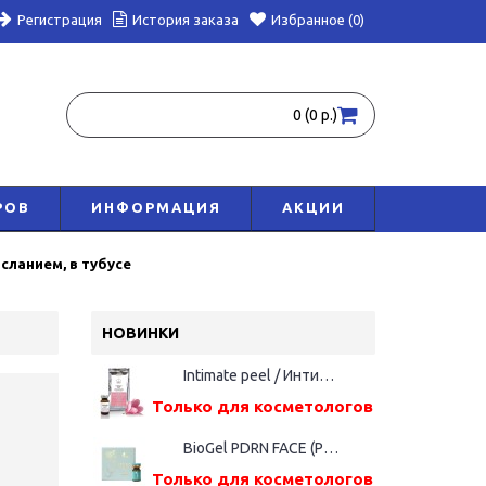
Регистрация
История заказа
Избранное (0)
0 (0 р.)
РОВ
ИНФОРМАЦИЯ
АКЦИИ
сланием, в тубусе
НОВИНКИ
Intimate peel / Интимный пилинг, 5 мл
Только для косметологов
BioGel PDRN FACE (Русалка), фл. 5мл
Только для косметологов