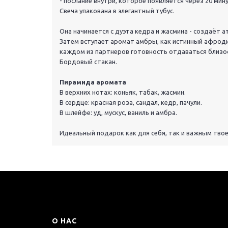
- послание внутри, которое появляется через 20 мину
Свеча упакована в элегантный тубус.
Она начинается с дуэта кедра и жасмина - создаёт 
Затем вступает аромат амбры, как истинный афроди
каждом из партнеров готовность отдаваться близос
Бордовый стакан.
Пирамида аромата
В верхних нотах: коньяк, табак, жасмин.
В сердце: красная роза, сандал, кедр, пачули.
В шлейфе: уд, мускус, ваниль и амбра.
Идеальный подарок как для себя, так и важным тво
О НАС