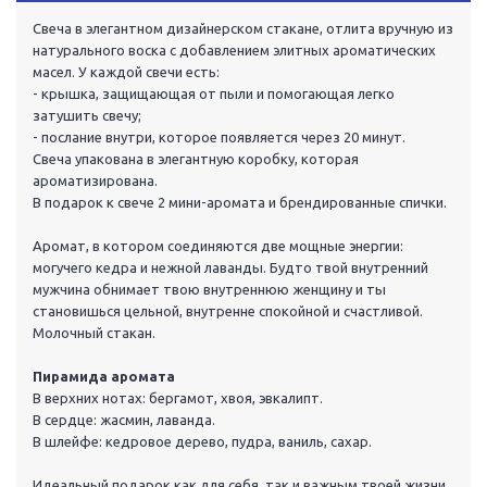
Свеча в элегантном дизайнерском стакане, отлита вручную из
натурального воска с добавлением элитных ароматических
масел. У каждой свечи есть:
- крышка, защищающая от пыли и помогающая легко
затушить свечу;
- послание внутри, которое появляется через 20 минут.
Свеча упакована в элегантную коробку, которая
ароматизирована.
В подарок к свече 2 мини-аромата и брендированные спички.
Аромат, в котором соединяются две мощные энергии:
могучего кедра и нежной лаванды. Будто твой внутренний
мужчина обнимает твою внутреннюю женщину и ты
становишься цельной, внутренне спокойной и счастливой.
Молочный стакан.
Пирамида аромата
В верхних нотах: бергамот, хвоя, эвкалипт.
В сердце: жасмин, лаванда.
В шлейфе: кедровое дерево, пудра, ваниль, сахар.
Идеальный подарок как для себя, так и важным твоей жизни