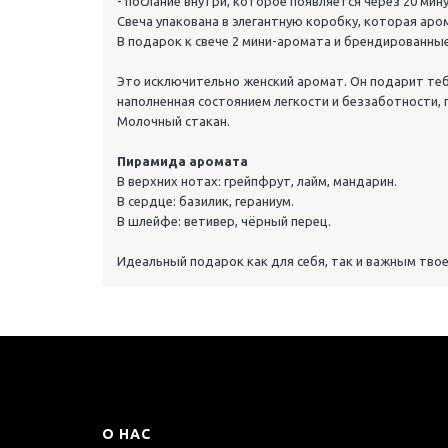
- послание внутри, которое появляется через 20 мину
Свеча упакована в элегантную коробку, которая аро
В подарок к свече 2 мини-аромата и брендированные
Это исключительно женский аромат. Он подарит теб
наполненная состоянием легкости и беззаботности,
Молочный стакан.
Пирамида аромата
В верхних нотах: грейпфрут, лайм, мандарин.
В сердце: базилик, гераниум.
В шлейфе: ветивер, чёрный перец.
Идеальный подарок как для себя, так и важным тво
О НАС