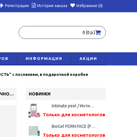
Регистрация
История заказа
Избранное (0)
0 (0 р.)
РОВ
ИНФОРМАЦИЯ
АКЦИИ
КОСТЬ" с посланием, в подарочной коробке
FIRE OF LIFE НАБОР АРОМАТИЧЕСКИХ СВЕЧЕЙ "LIVE IN EASY – ЖИВИ В ЛЕГКОСТЬ" С ПОСЛАНИЕМ, В ПОДАРОЧНОЙ КОРОБКЕ
НОВИНКИ
Intimate peel / Интимный пилинг, 5 мл
Только для косметологов
BioGel PDRN FACE (Русалка), фл. 5мл
Только для косметологов